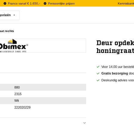
Franco vanaf € 1.650,-
Persoonlijke prijzen
Kennisban
gorieën
aat rechts
Deur opdek
honingraat
Voor 14.00 uur bestel
Gratis bezorging
door
Deskundig advies voo
880
2315
Wit
222020229