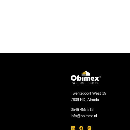
Breedte (mm)
Lengte (mm)
Kleur
Artikelnummer
Twentepoort West 39
7609 RD, Almelo
0546 455 513
info@obimex.nl