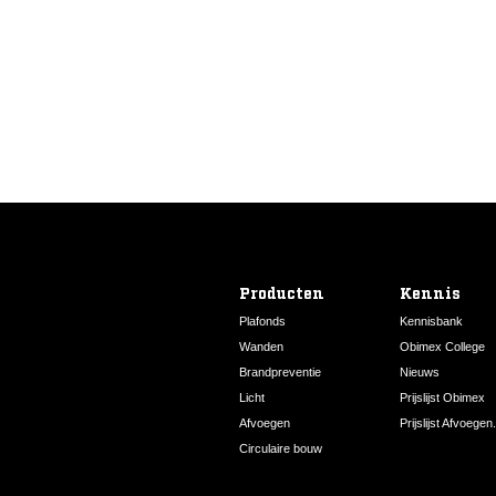
880
2315
Wit
222020229
Producten
Kennis
Plafonds
Kennisbank
Wanden
Obimex College
Brandpreventie
Nieuws
Licht
Prijslijst Obimex
Afvoegen
Prijslijst Afvoegen.
Circulaire bouw