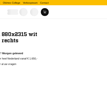
k
Obimex College
Verkoopteam
Contact
 880x2315 wit
 rechts
d?
Morgen geleverd
 heel Nederland vanaf € 1.650,-
r al uw vragen