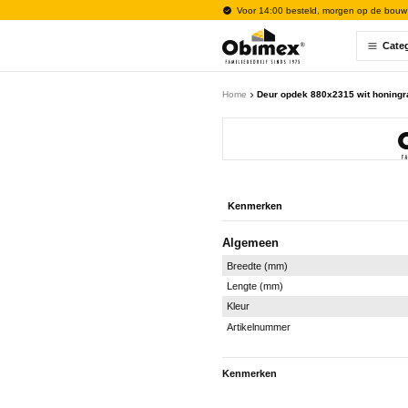
Voor 14:00 besteld, morgen op de bouw
Cate
Home
Deur opdek 880x2315 wit honingr
Kenmerken
Algemeen
Breedte (mm)
Lengte (mm)
Kleur
Artikelnummer
Kenmerken
Algemeen