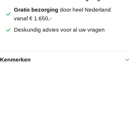
Gratis bezorging
door heel Nederland
vanaf € 1.650,-
Deskundig advies voor al uw vragen
Kenmerken
Algemeen
Breedte (mm)
600
Lengte (mm)
2767
Hoogte (mm)
2800
Artikelnummer
241001300