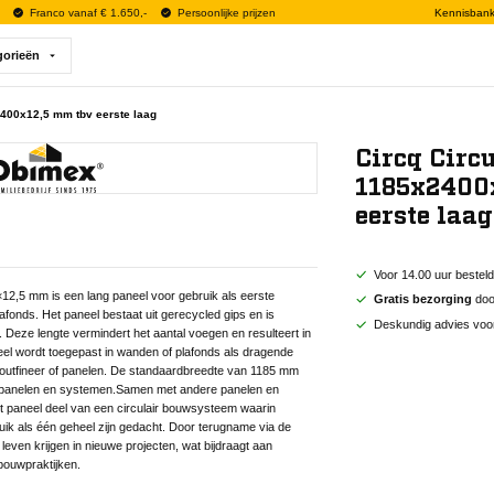
Franco vanaf € 1.650,-
Persoonlijke prijzen
Kennisban
gorieën
2400x12,5 mm tbv eerste laag
Circq Circ
1185x2400
eerste laag
Voor 14.00 uur bestel
12,5 mm is een lang paneel voor gebruik als eerste
Gratis bezorging
door
afonds. Het paneel bestaat uit gerecycled gips en is
Deskundig advies voo
Deze lengte vermindert het aantal voegen en resulteert in
eel wordt toegepast in wanden of plafonds als dragende
 houtfineer of panelen. De standaardbreedte van 1185 mm
rq-panelen en systemen.Samen met andere panelen en
it paneel deel van een circulair bouwsysteem waarin
k als één geheel zijn gedacht. Door terugname via de
even krijgen in nieuwe projecten, wat bijdraagt aan
bouwpraktijken.