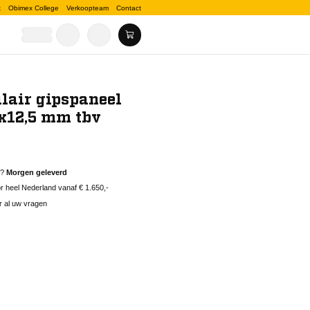
k
Obimex College
Verkoopteam
Contact
ulair gipspaneel
x12,5 mm tbv
d?
Morgen geleverd
 heel Nederland vanaf € 1.650,-
r al uw vragen