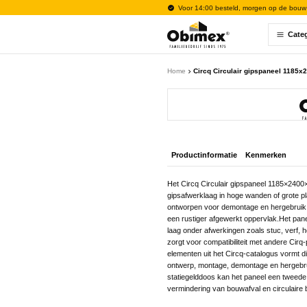
Voor 14:00 besteld, morgen op de bouw
Cate
Home
Circq Circulair gipspaneel 1185x
Productinformatie
Kenmerken
Het Circq Circulair gipspaneel 1185×2400×
gipsafwerklaag in hoge wanden of grote pl
ontworpen voor demontage en hergebruik. 
een rustiger afgewerkt oppervlak.Het pan
laag onder afwerkingen zoals stuc, verf,
zorgt voor compatibiliteit met andere Ci
elementen uit het Circq-catalogus vormt d
ontwerp, montage, demontage en hergebrui
statiegelddoos kan het paneel een tweede l
vermindering van bouwafval en circulaire 