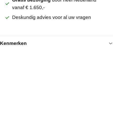
vanaf € 1.650,-
Deskundig advies voor al uw vragen
Kenmerken
Algemeen
Lengte (mm)
4000
Kleur
Wit
Artikelnummer
231020216