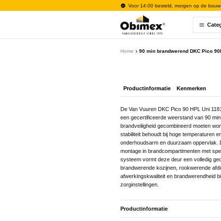
Voor 14:00 besteld, morgen op de bouw
Cate
Home
90 min brandwerend DKC Pico 90
Productinformatie
Kenmerken
De Van Vuuren DKC Pico 90 HPL Uni 1181
een gecertificeerde weerstand van 90 minu
brandveiligheid gecombineerd moeten word
stabiliteit behoudt bij hoge temperaturen 
onderhoudsarm en duurzaam oppervlak. De
montage in brandcompartimenten met speci
systeem vormt deze deur een volledig gec
brandwerende kozijnen, rookwerende afdic
afwerkingskwaliteit en brandwerendheid bied
zorginstellingen.
Productinformatie