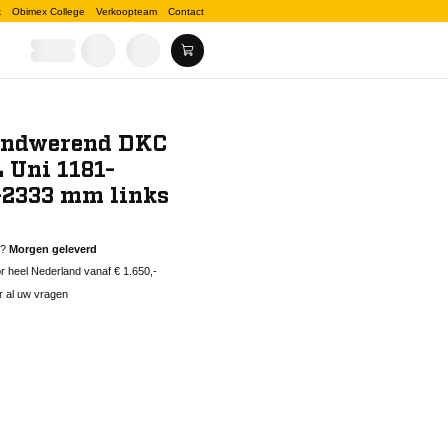
k
Obimex College
Verkoopteam
Contact
andwerend DKC
 Uni 1181-
-2333 mm links
d?
Morgen geleverd
 heel Nederland vanaf € 1.650,-
r al uw vragen