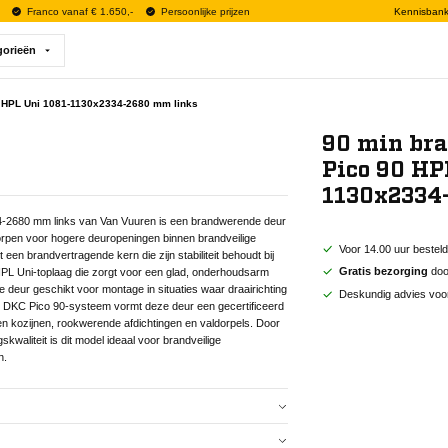
Franco vanaf € 1.650,-
Persoonlijke prijzen
Kennisban
gorieën
 HPL Uni 1081-1130x2334-2680 mm links
90 min br
Pico 90 HP
1130x2334
-2680 mm links van Van Vuuren is een brandwerende deur
rpen voor hogere deuropeningen binnen brandveilige
Voor 14.00 uur bestel
en brandvertragende kern die zijn stabiliteit behoudt bij
Gratis bezorging
door
PL Uni-toplaag die zorgt voor een glad, onderhoudsarm
e deur geschikt voor montage in situaties waar draairichting
Deskundig advies voo
het DKC Pico 90-systeem vormt deze deur een gecertificeerd
en kozijnen, rookwerende afdichtingen en valdorpels. Door
kwaliteit is dit model ideaal voor brandveilige
n.
-2680 mm links van Van Vuuren is een brandwerende deur