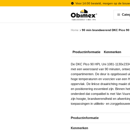
Voor 14:00 besteld, morgen op de bouw
Cate
Home
90 min brandwerend DKC Pico 90
Productinformatie
Kenmerken
De DKC Pico 90 HPL Uni 1081-1130x2334
met een weerstand van 90 minuten, ontwo
compartimenten. De deur is opgebouwd uit e
hoge temperaturen en voorzien van een H
oppervlak. De linkse draairichting maakt d
en positionering essentieel zijn. Binnen 
onderdeel dat compatibel is met Van Vuur
zijn hoogte, brandwerendheid en afwerkings
toepassingen in utiliteits- en zorggebouwe
Productinformatie
Kenmerken
De DKC Pico 90 HPL Uni 1081-1130x2334