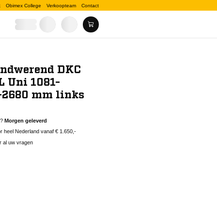
k
Obimex College
Verkoopteam
Contact
andwerend DKC
L Uni 1081-
-2680 mm links
d?
Morgen geleverd
 heel Nederland vanaf € 1.650,-
r al uw vragen