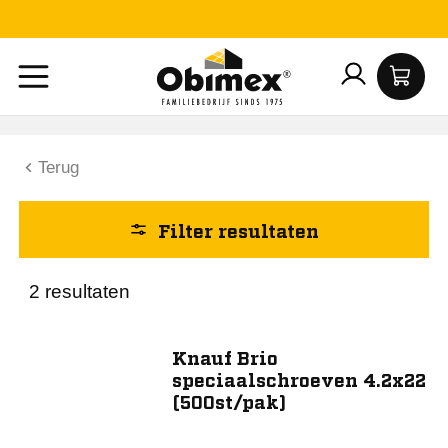
Lengte (mm)
17
22
Terug
Breedte (mm)
Filter resultaten
4
2 resultaten
Knauf Brio
Toon 2 resultaat
speciaalschroeven 4.2x22
(500st/pak)