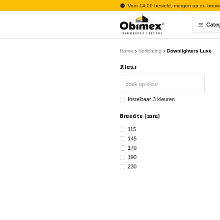
Voor 14:00 besteld, morgen op de bouw
Cate
Home
Verlichting
Downlighters Luxe
Kleur
Instelbaar 3 kleuren
Breedte (mm)
115
145
170
190
230