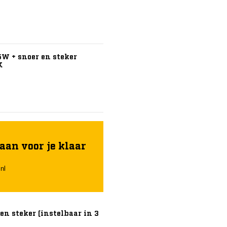
W + snoer en steker
K
aan voor je klaar
nl
n steker (instelbaar in 3