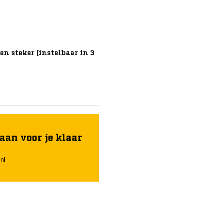
n steker (instelbaar in 3
aan voor je klaar
nl