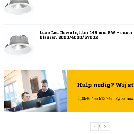
Luxe Led Downlighter 145 mm 9W + snoer e
kleuren 3000/4000/5700K
Hulp nodig? Wij st
0546 455 513
info@obimex.
1