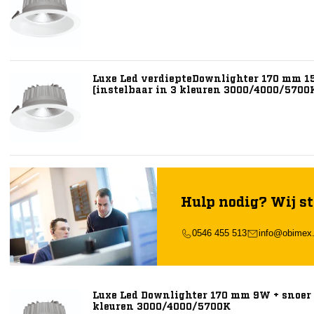
Luxe Led verdiepteDownlighter 170 mm 15
(instelbaar in 3 kleuren 3000/4000/5700
Hulp nodig? Wij st
0546 455 513
info@obimex.
Luxe Led Downlighter 170 mm 9W + snoer e
kleuren 3000/4000/5700K