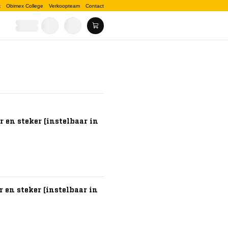
k
Obimex College
Verkoopteam
Contact
 en steker (instelbaar in
 en steker (instelbaar in