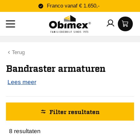
Franco vanaf € 1.650,-
Kleur
Terug
3000K
Bandraster armaturen
4000K
Lees meer
Lengte (mm)
1720
Filter resultaten
Breedte (mm)
8 resultaten
100