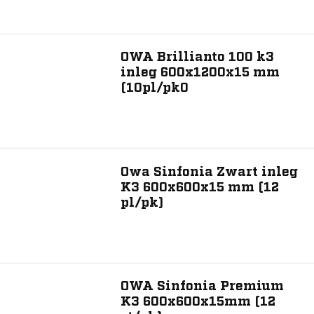
300
400
OWA Brillianto 100 k3
600
inleg 600x1200x15 mm
625
(10pl/pk0
1100
Toon meer
Breedte (mm)
Owa Sinfonia Zwart inleg
K3 600x600x15 mm (12
600
pl/pk)
625
910
1200
1250
OWA Sinfonia Premium
K3 600x600x15mm (12
Toon meer