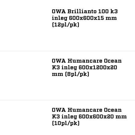
OWA Brillianto 100 k3
inleg 600x600x15 mm
(12pl/pk)
Grijs
Wit
Zwart
OWA Humancare Ocean
Hoogte (mm)
K3 inleg 600x1200x20
mm (8pl/pk)
14
15
18
20
OWA Humancare Ocean
40
K3 inleg 600x600x20 mm
(10pl/pk)
Lengte (mm)