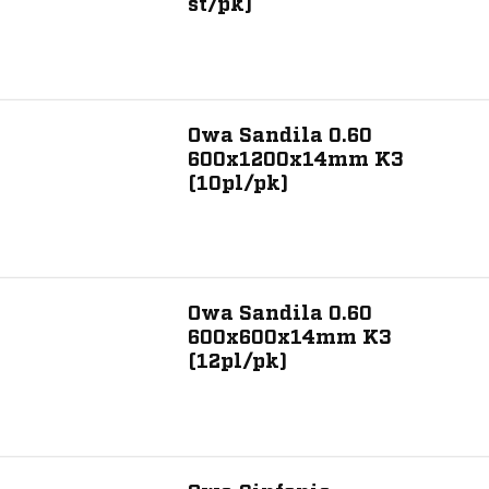
st/pk)
Kantafwerking fabrikant
K3
K6
Owa Sandila 0.60
600x1200x14mm K3
(10pl/pk)
Materiaal
Hardmineraal
Producteigenschap
Owa Sandila 0.60
600x600x14mm K3
Inleg
(12pl/pk)
K15
K6
K7
Plafondeiland