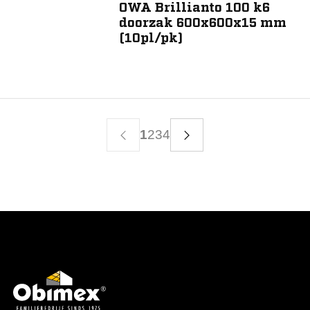
OWA Brillianto 100 k6
doorzak 600x600x15 mm
(10pl/pk)
1
2
3
4