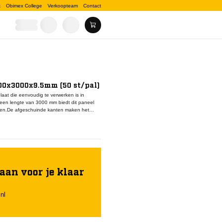
k
Obimex College
Verkoopteam
Contact
00x3000x9.5mm (50 st/pal)
aat die eenvoudig te verwerken is in
een lengte van 3000 mm biedt dit paneel
cten.De afgeschuinde kanten maken het
er en wapeningsband. Dit zorgt voor een
 of behang.Dankzij het lage gewicht zijn deze
oofd. Ze kunnen eenvoudig worden
aan voor je klaar
nl