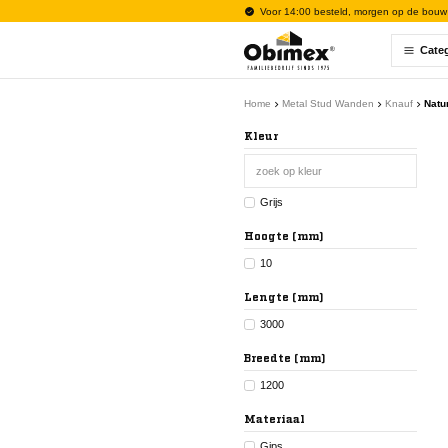
Voor 14:00 besteld, morgen op de bouw
Cate
Home
Metal Stud Wanden
Knauf
Natu
Kleur
Grijs
Hoogte (mm)
10
Lengte (mm)
3000
Breedte (mm)
1200
Materiaal
Gips