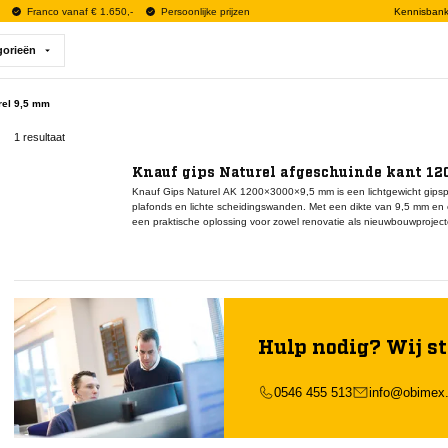
Franco vanaf € 1.650,-
Persoonlijke prijzen
Kennisban
gorieën
rel 9,5 mm
1 resultaat
Knauf gips Naturel afgeschuinde kant 12
Knauf Gips Naturel AK 1200×3000×9,5 mm is een lichtgewicht gipspl
plafonds en lichte scheidingswanden. Met een dikte van 9,5 mm en 
een praktische oplossing voor zowel renovatie als nieuwbouwproje
mogelijk om voegen strak en duurzaam af te werken met voegenvull
glad oppervlak dat geschikt is voor verdere afwerking met verf, stuc
platen goed hanteerbaar en ideaal voor toepassingen boven het h
bevestigd op houten of metalen draagconstructies.
Hulp nodig? Wij st
0546 455 513
info@obimex.