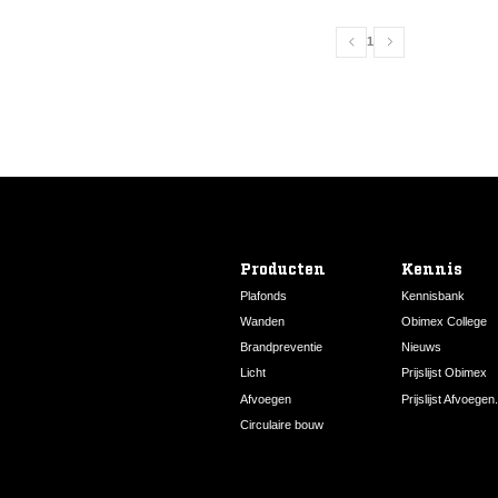
1
Producten
Kennis
Plafonds
Kennisbank
Wanden
Obimex College
Brandpreventie
Nieuws
Licht
Prijslijst Obimex
Afvoegen
Prijslijst Afvoegen.
Circulaire bouw