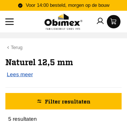
Voor 14:00 besteld, morgen op de bouw
Kleur
Terug
Grijs
Naturel 12,5 mm
Hoogte (mm)
Lees meer
13
Lengte (mm)
Filter resultaten
1200
5 resultaten
2600