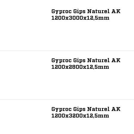
2800
Gyproc Gips Naturel AK
3000
1200x3000x12,5mm
3600
Breedte (mm)
1200
Gyproc Gips Naturel AK
3200
1200x2800x12,5mm
Kantafwerking fabrikant
Gipspanelen naturel AK
Materiaal
Gyproc Gips Naturel AK
1200x3200x12,5mm
Gips