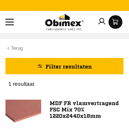
Hoogte (mm)
18
Terug
Lengte (mm)
Filter resultaten
2440
Breedte (mm)
1 resultaat
1220
MDF FR vlamvertragend
FSC Mix 70%
Materiaal
1220x2440x18mm
MDF