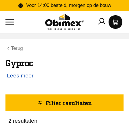
Voor 14:00 besteld, morgen op de bouw
Loopd
Terug
Lengte (mm)
Gyproc
90
Lees meer
Kantafwerking fabrikant
Loopd
Filter resultaten
Producteigenschap
2 resultaten
Circulair voegmiddel