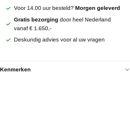
Voor 14.00 uur besteld?
Morgen geleverd
Gratis bezorging
door heel Nederland
vanaf € 1.650,-
Deskundig advies voor al uw vragen
Kenmerken
Algemeen
Breedte (mm)
595
Lengte (mm)
595
Kleur
Instelbaar 3 kleuren