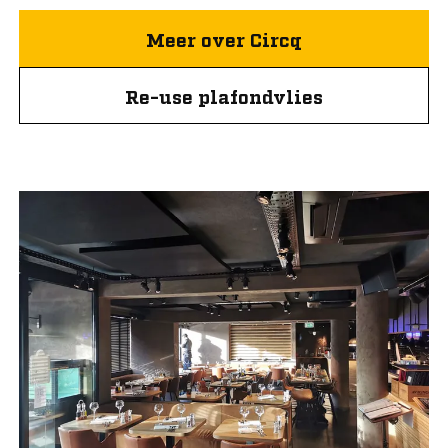
Meer over Circq
Re-use plafondvlies