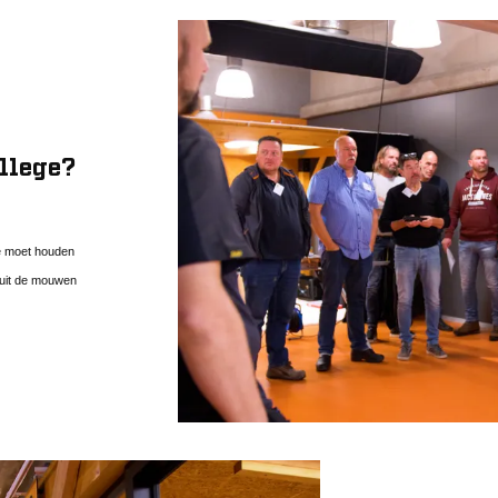
llege?
ee moet houden
 uit de mouwen