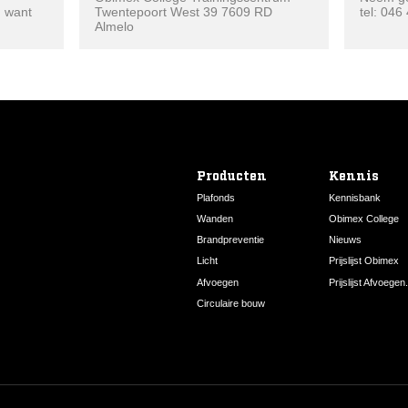
, want
Twentepoort West 39 7609 RD
tel: 046
Almelo
Producten
Kennis
Plafonds
Kennisbank
Wanden
Obimex College
Brandpreventie
Nieuws
Licht
Prijslijst Obimex
Afvoegen
Prijslijst Afvoegen.
Circulaire bouw