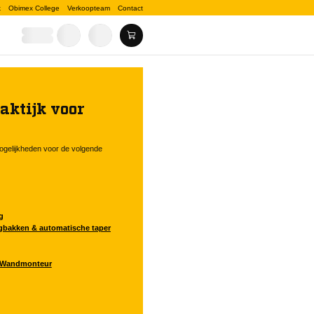
k
Obimex College
Verkoopteam
Contact
aktijk voor
gelijkheden voor de volgende
g
gbakken & automatische taper
& Wandmonteur