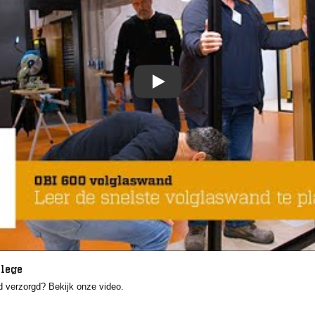
llege
 verzorgd? Bekijk onze video.