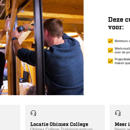
Deze c
voor:
Monteurs d
Werkvoorbe
over de pr
Projectleid
maken qua 
Locatie Obimex College
Meer 
Obimex College Trainingscentrum
Neem ge