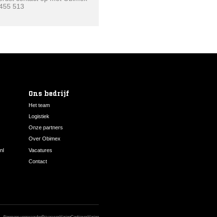
 455 513
Ons bedrijf
Het team
Logistiek
Onze partners
Over Obimex
nl
Vacatures
Contact
Algemene voorwaarden
Privacyverklaring
Cookieverklaring