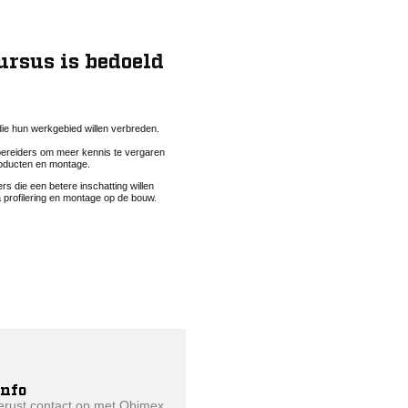
ursus is bedoeld
ie hun werkgebied willen verbreden.
reiders om meer kennis te vergaren
oducten en montage.
ers die een betere inschatting willen
profilering en montage op de bouw.
info
rust contact op met Obimex