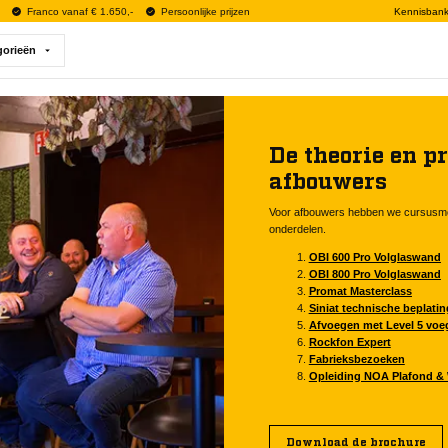
Franco vanaf € 1.650,-
Persoonlijke prijzen
Kennisban
gorieën
De theorie en pr
afbouwers
Voor afbouwers hebben we cursusmo
onderdelen.
OBI 600 Pro Volglaswand
OBI 800 Pro Volglaswand
Promat Masterclass
Siniat technische beplatin
Afvoegen met Level 5 voe
Rockfon Expert
Fabrieksbezoeken
Opleiding NOA Plafond 
Download de brochure