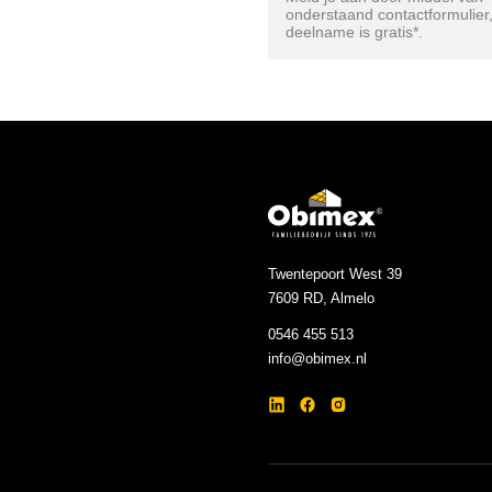
onderstaand contactformulier
deelname is gratis*.
Twentepoort West 39
7609 RD, Almelo
0546 455 513
info@obimex.nl