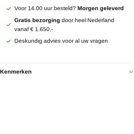
Voor 14.00 uur besteld?
Morgen geleverd
Gratis bezorging
door heel Nederland
vanaf € 1.650,-
Deskundig advies voor al uw vragen
Kenmerken
Algemeen
Breedte (mm)
190
Kleur
Instelbaar 3 kleuren
Artikelnummer
4201101651