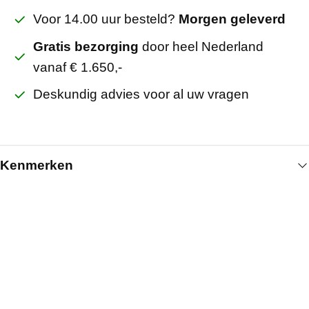
Voor 14.00 uur besteld?
Morgen geleverd
Gratis bezorging
door heel Nederland
vanaf € 1.650,-
Deskundig advies voor al uw vragen
Kenmerken
Algemeen
Breedte (mm)
145
Kleur
Instelbaar 3 kleuren
Artikelnummer
4201101631