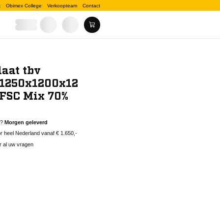
k
Obimex College
Verkoopteam
Contact
aat tbv
 1250x1200x12
FSC Mix 70%
d?
Morgen geleverd
 heel Nederland vanaf € 1.650,-
r al uw vragen