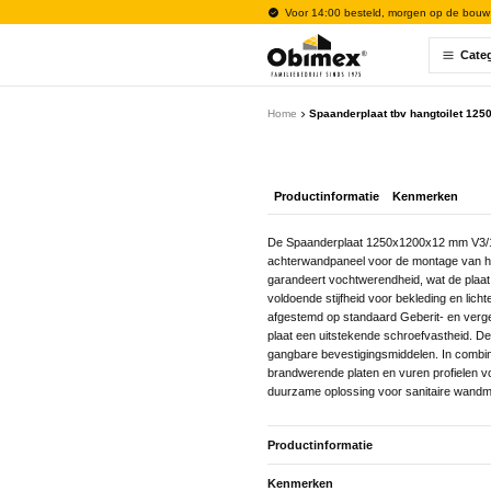
Voor 14:00 besteld, morgen op de bouw
Cate
Home
Spaanderplaat tbv hangtoilet 1
Productinformatie
Kenmerken
De Spaanderplaat 1250x1200x12 mm V3/13
achterwandpaneel voor de montage van han
garandeert vochtwerendheid, wat de plaat
voldoende stijfheid voor bekleding en lich
afgestemd op standaard Geberit- en vergel
plaat een uitstekende schroefvastheid. De
gangbare bevestigingsmiddelen. In combi
brandwerende platen en vuren profielen v
duurzame oplossing voor sanitaire wandm
Productinformatie
Kenmerken
De Spaanderplaat 1250x1200x12 mm V3/13