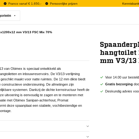
Franco vanaf € 1.650,-
Persoonlijke prijzen
Kennisban
gorieën
250x1200x12 mm V3/13 FSC Mix 70%
Spaanderpl
hangtoilet
mm V3/13 
 van Obimex is speciaal ontwikkeld als
gtoiletten en inbouwreservoirs. De V3/13-verlijming
Voor 14.00 uur bestel
 geschikt maakt voor natte ruimtes. De 12 mm dikte biedt
Gratis bezorging
door
te constructieve ondersteuning. De afmetingen zijn
ijkbare systemen. Dankzij de dichte kernstructuur heeft de
Deskundig advies voo
ze uitvoering is eenvoudig te zagen en te monteren met
natie met Obimex Sanipan-achterhout, Promat
ormt deze spaanplaat een stabiele, vochtbestendige en
ontage.
 van Obimex is speciaal ontwikkeld als