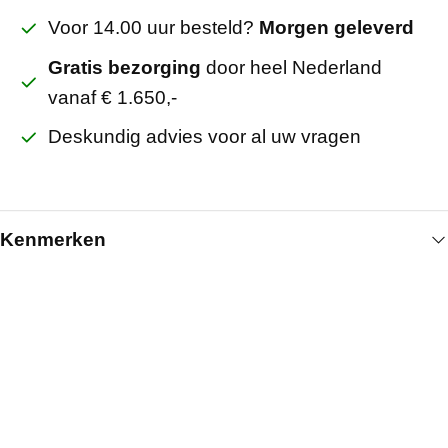
Voor 14.00 uur besteld?
Morgen geleverd
Gratis bezorging
door heel Nederland
vanaf € 1.650,-
Deskundig advies voor al uw vragen
Kenmerken
Algemeen
Breedte (mm)
595
Lengte (mm)
295
Kleur
Instelbaar 3 kleuren