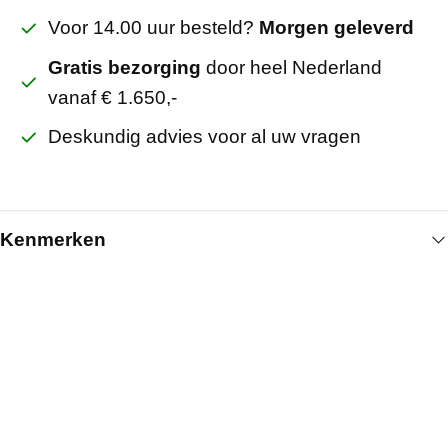
Voor 14.00 uur besteld?
Morgen geleverd
Gratis bezorging
door heel Nederland
vanaf € 1.650,-
Deskundig advies voor al uw vragen
Kenmerken
Algemeen
Breedte (mm)
595
Lengte (mm)
595
Kleur
Instelbaar 3 kleuren