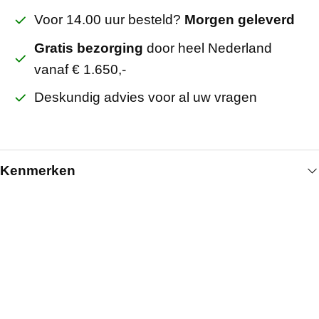
Voor 14.00 uur besteld?
Morgen geleverd
Gratis bezorging
door heel Nederland
vanaf € 1.650,-
Deskundig advies voor al uw vragen
Kenmerken
Algemeen
Breedte (mm)
190
Kleur
Instelbaar 3 kleuren
Artikelnummer
4201101661