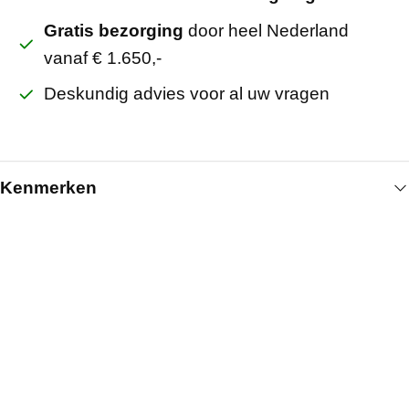
Gratis bezorging
door heel Nederland
vanaf € 1.650,-
Deskundig advies voor al uw vragen
Kenmerken
Algemeen
Breedte (mm)
150
Lengte (mm)
1720
Kleur
3000K
Artikelnummer
420110174