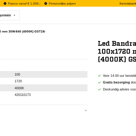
Franco vanaf € 1.650,-
Persoonlijke prijzen
Kennisban
gorieën
0 mm 30W-840 (4000K) GST18i
Led Bandr
100x1720
(4000K) G
100
Voor 14.00 uur bestel
1720
Gratis bezorging
door
4000K
Deskundig advies voo
420110173
100
1720