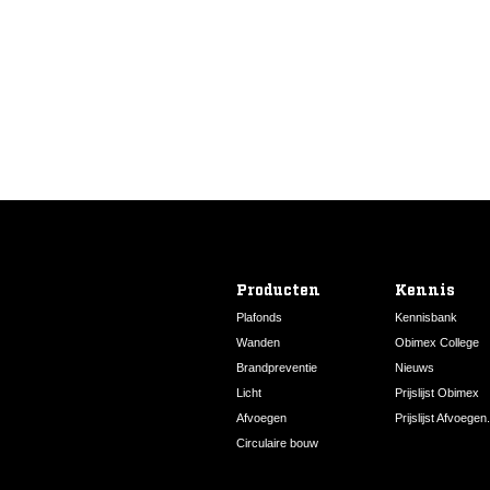
4000K
420110173
Producten
Kennis
Plafonds
Kennisbank
Wanden
Obimex College
Brandpreventie
Nieuws
Licht
Prijslijst Obimex
Afvoegen
Prijslijst Afvoegen.
Circulaire bouw