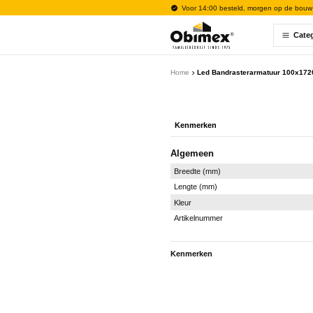
Voor 14:00 besteld, morgen op de bouw
Cate
Home
Led Bandrasterarmatuur 100x172
Kenmerken
Algemeen
Breedte (mm)
Lengte (mm)
Kleur
Artikelnummer
Kenmerken
Algemeen
Breedte (mm)
Lengte (mm)