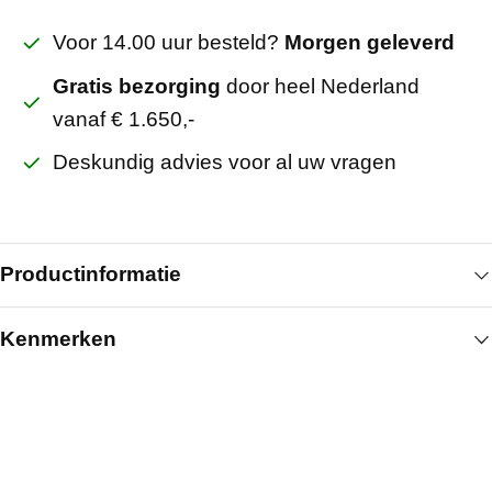
Voor 14.00 uur besteld?
Morgen geleverd
Gratis bezorging
door heel Nederland
vanaf € 1.650,-
Deskundig advies voor al uw vragen
Productinformatie
Kenmerken
De donkere afwerking bepaalt het karakter van het
plafondvlak en wijkt af van standaard lichte
Algemeen
uitvoeringen. De gipskern blijft de dragende basis
van het paneel. Met een dikte van 9,5 mm blijft de
Breedte (mm)
600
opbouwhoogte beperkt. De maatvoering is geschikt
Lengte (mm)
600