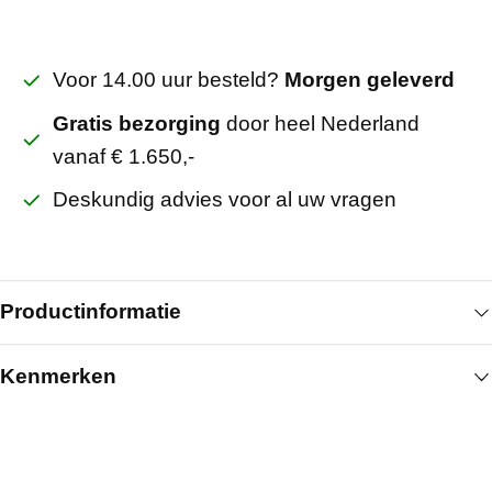
Voor 14.00 uur besteld?
Morgen geleverd
Gratis bezorging
door heel Nederland
vanaf € 1.650,-
Deskundig advies voor al uw vragen
Productinformatie
Kenmerken
De toegepaste beplakking bepaalt het uiterlijk van
het zichtvlak en onderscheidt deze uitvoering
Algemeen
binnen het assortiment. De gipskern vormt de
dragende basis van het paneel. Met een dikte van
Breedte (mm)
595