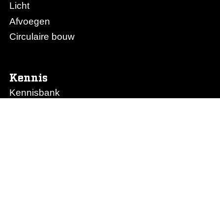
Licht
Afvoegen
Circulaire bouw
Kennis
Kennisbank
Obimex College
Nieuws
Prijslijst Obimex
Prijslijst Afvoegen.nl
Ons bedrijf
Het team