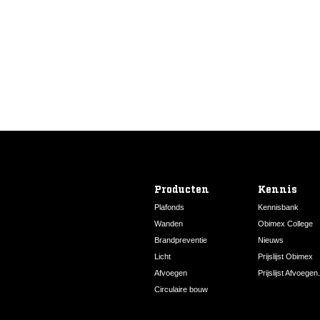
Producten
Kennis
Plafonds
Kennisbank
Wanden
Obimex College
Brandpreventie
Nieuws
Licht
Prijslijst Obimex
Afvoegen
Prijslijst Afvoegen.
Circulaire bouw