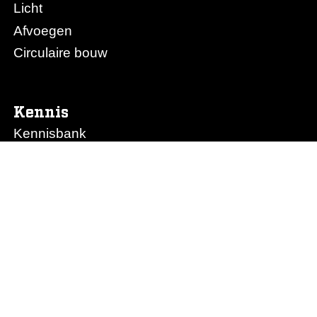
Licht
Afvoegen
Circulaire bouw
Kennis
Kennisbank
Obimex College
Nieuws
Prijslijst Obimex
Prijslijst Afvoegen.nl
Ons bedrijf
Het team