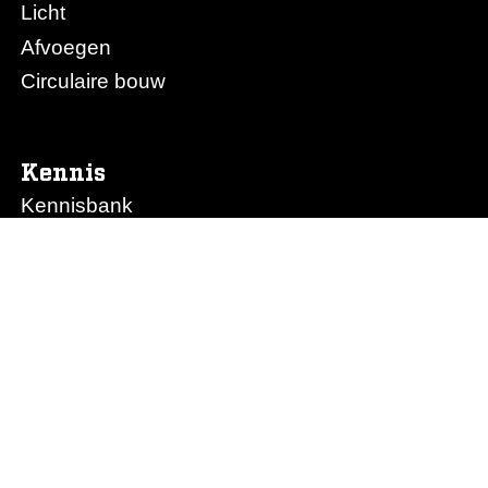
Licht
Afvoegen
Circulaire bouw
Kennis
Kennisbank
Obimex College
Nieuws
Prijslijst Obimex
Prijslijst Afvoegen.nl
Ons bedrijf
Het team