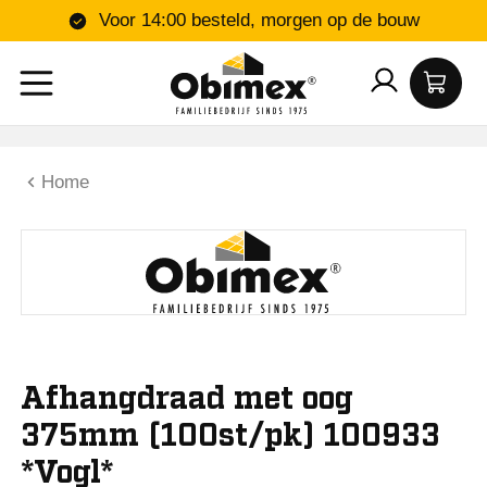
Voor 14:00 besteld, morgen op de bouw
Home
Afhangdraad met oog
375mm (100st/pk) 100933
*Vogl*