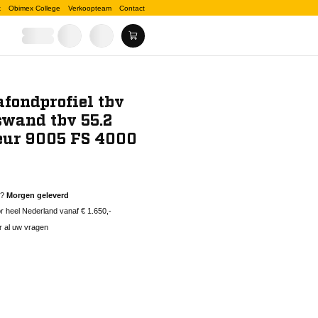
k
Obimex College
Verkoopteam
Contact
afondprofiel tbv
swand tbv 55.2
eur 9005 FS 4000
d?
Morgen geleverd
 heel Nederland vanaf € 1.650,-
r al uw vragen