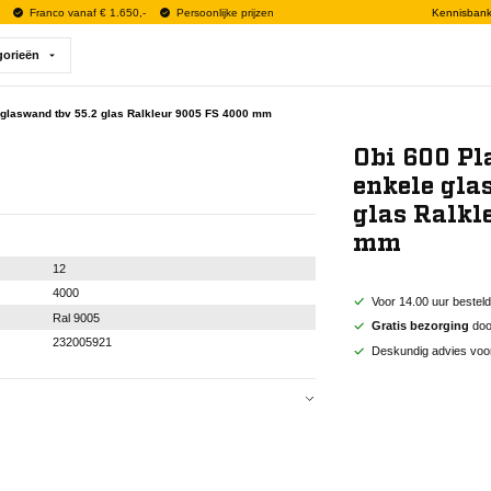
Franco vanaf € 1.650,-
Persoonlijke prijzen
Kennisban
gorieën
e glaswand tbv 55.2 glas Ralkleur 9005 FS 4000 mm
Obi 600 Pl
enkele gla
glas Ralkl
mm
12
4000
Voor 14.00 uur bestel
Ral 9005
Gratis bezorging
door
232005921
Deskundig advies voo
12
4000