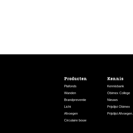
Ral 9005
232005921
Producten
Kennis
Plafonds
Kennisbank
Wanden
Obimex College
Brandpreventie
Nieuws
Licht
Prijslijst Obimex
Afvoegen
Prijslijst Afvoegen.
Circulaire bouw