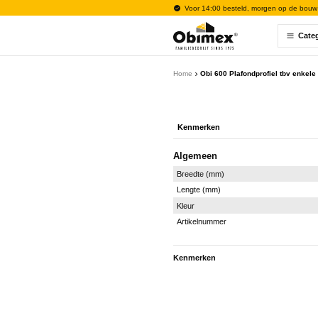
Voor 14:00 besteld, morgen op de bouw
Cate
Home
Obi 600 Plafondprofiel tbv enkel
Kenmerken
Algemeen
Breedte (mm)
Lengte (mm)
Kleur
Artikelnummer
Kenmerken
Algemeen
Breedte (mm)
Lengte (mm)