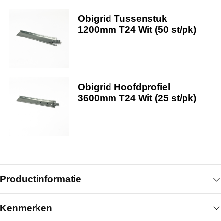
Obigrid Tussenstuk
1200mm T24 Wit (50 st/pk)
Obigrid Hoofdprofiel
3600mm T24 Wit (25 st/pk)
Productinformatie
Kenmerken
Het Obigrid tussenstuk 300 mm T24 wit is bedoeld