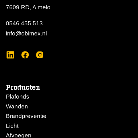
eenvoudig te verwerken zonder verlies van
7609 RD, Almelo
systeemsterkte. Dit maakt het 300 mm tussenstuk
een flexibel onderdeel voor maatwerkprojecten
0546 455 513
binnen het Obimex plafondsysteem.
info@obimex.nl
Producten
Plafonds
Wanden
Brandpreventie
Licht
Afvoegen