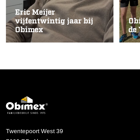
Eric Meijer
vijfentwintig jaar bij
Ob
Obimex
de
Twentepoort West 39