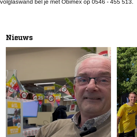
volglaswand bel je met Obimex op 0546 - 455 513.
Nieuws