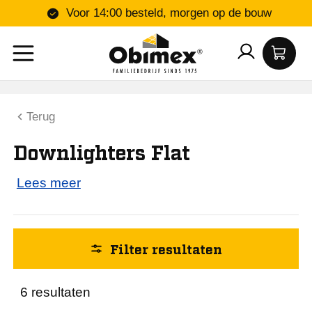
Voor 14:00 besteld, morgen op de bouw
Kleur
Terug
Instelbaar 3 kleuren
Downlighters Flat
Lengte (mm)
Lees meer
145
170
Filter resultaten
225
6 resultaten