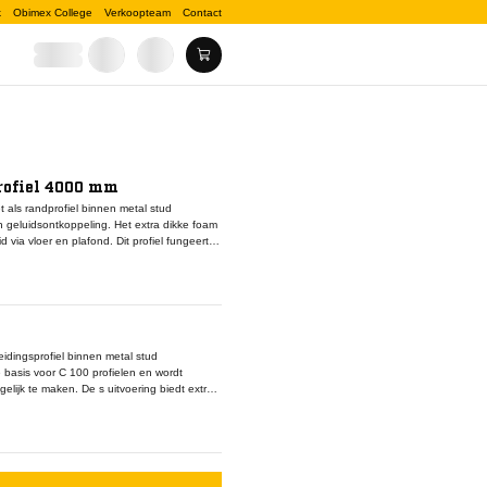
k
Obimex College
Verkoopteam
Contact
rofiel 4000 mm
als randprofiel binnen metal stud
geluidsontkoppeling. Het extra dikke foam
 via vloer en plafond. Dit profiel fungeert
n systeemconforme wandopbouw. De s
oor hoge wanden met zware isolatie. Dankzij
n ruimtes met grote plafondhoogtes. Binnen
akketten en gipsplaten om wanden te
 een rechte montage en draagt bij aan
idingsprofiel binnen metal stud
 basis voor C 100 profielen en wordt
lijk te maken. De s uitvoering biedt extra
en. Dankzij de lengte van 4000 mm is dit
 worden gewerkt. Binnen afbouwsystemen
 wanden te realiseren met hoge akoestische
een betrouwbare systeemopbouw. Toepassing
 technische prestaties centraal staan.