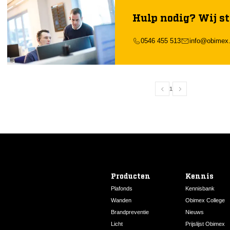
Hulp nodig? Wij st
0546 455 513
info@obimex.
1
Producten
Kennis
Plafonds
Kennisbank
Wanden
Obimex College
Brandpreventie
Nieuws
Licht
Prijslijst Obimex