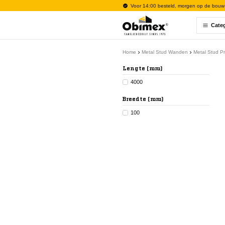
Voor 14:00 besteld, morgen op de bouw
Cate
Home
Metal Stud Wanden
Metal Stud Pr
Lengte (mm)
4000
Breedte (mm)
100