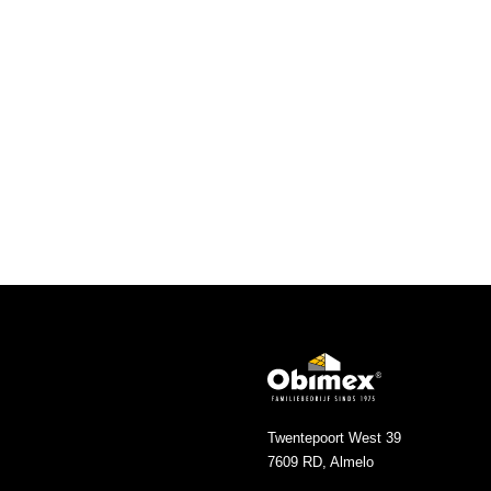
Twentepoort West 39
7609 RD, Almelo