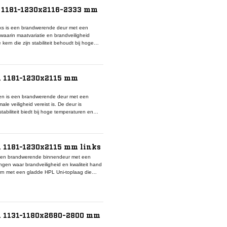
eid, duurzaamheid en afwerkingskwaliteit
 1181-1230x2116-2333 mm
en.
s is een brandwerende deur met een
waarin maatvariatie en brandveiligheid
n die zijn stabiliteit behoudt bij hoge
derhoudsarm en duurzaam oppervlak. De
ompartimenten met specifieke
ur een volledig gecertificeerd onderdeel dat
fdichtingen en valdorpels. Door zijn
i 1181-1230x2115 mm
eur optimale veiligheid in utiliteitsbouw en
n is een brandwerende deur met een
e veiligheid vereist is. De deur is
abiliteit biedt bij hoge temperaturen en
 onderhoudsarm en slijtvast oppervlak. De
andcompartimenten met specifieke
r een gecertificeerd onderdeel dat volledig
n valdorpels. Door de combinatie van
 1181-1230x2115 mm links
ige keuze voor utiliteitsbouw en
een brandwerende binnendeur met een
gen waar brandveiligheid en kwaliteit hand
rn met een gladde HPL Uni-toplaag die
 linkse draairichting maakt deze deur
troutes of indelingseisen. Binnen het DKC
eel dat compatibel is met Van Vuuren
ankzij de combinatie van brandwerendheid,
ouwbare en duurzame oplossing voor
i 1131-1180x2680-2800 mm