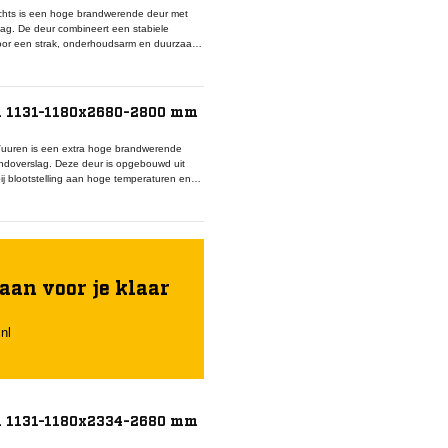
hts is een hoge brandwerende deur met
ag. De deur combineert een stabiele
voor een strak, onderhoudsarm en duurzaam
 montage in brandcompartimenten met
o 90-systeem vormt dit model een
n brandwerende kozijnen, rookwerende
afwerkingskwaliteit is deze deur ideaal voor
i 1131-1180x2680-2800 mm
uuren is een extra hoge brandwerende
ndoverslag. Deze deur is opgebouwd uit
bij blootstelling aan hoge temperaturen en
k, onderhoudsarm en krasbestendig
montage in brandcompartimenten met
ysteem vormt deze deur een gecertificeerd
fdichtingen en valdorpels. Dankzij de
t dit model betrouwbare brandveiligheid en
aan voor je klaar
nl
i 1131-1180x2334-2680 mm