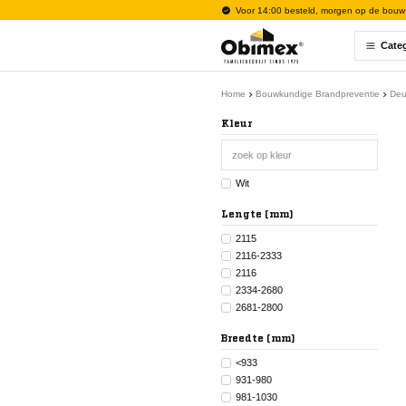
Voor 14:00 besteld, morgen op de bouw
Cate
Home
Bouwkundige Brandpreventie
Deu
Kleur
Wit
Lengte (mm)
2115
2116-2333
2116
2334-2680
2681-2800
Breedte (mm)
<933
931-980
981-1030