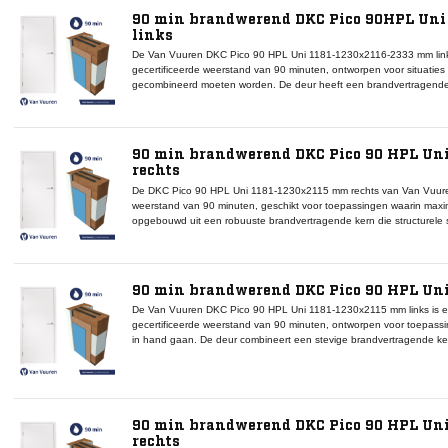
afdichtingen en valdorpels. Dankzij de combinatie van brandwerendh
90 min brandwerend DKC Pico 90HPL Uni
biedt dit model betrouwbare bescherming in utiliteits- en zorgproject
links
De Van Vuuren DKC Pico 90 HPL Uni 1181-1230x2116-2333 mm link
gecertificeerde weerstand van 90 minuten, ontworpen voor situaties 
gecombineerd moeten worden. De deur heeft een brandvertragende ker
temperaturen en een HPL Uni-toplaag die zorgt voor een glad, on
linkse draairichting maakt de deur geschikt voor montage in brandc
vluchtrichtingseisen. Binnen het DKC Pico 90-systeem vormt deze de
compatibel is met Van Vuuren brandwerende kozijnen, rookwerende a
90 min brandwerend DKC Pico 90 HPL Un
betrouwbaarheid, afwerkingskwaliteit en brandwerendheid biedt deze d
rechts
zorginstellingen.
De DKC Pico 90 HPL Uni 1181-1230x2115 mm rechts van Van Vuure
weerstand van 90 minuten, geschikt voor toepassingen waarin maximal
opgebouwd uit een robuuste brandvertragende kern die structurele st
afgewerkt met een gladde HPL Uni-toplaag die zorgt voor een strak,
rechtse draairichting maakt deze deur geschikt voor montage in br
draairichtingseisen. Binnen het DKC Pico 90-systeem vormt deze deu
compatibel is met Van Vuuren kozijnen, rookwerende afdichtingen e
90 min brandwerend DKC Pico 90 HPL Uni
brandwerendheid, betrouwbaarheid en afwerking is dit model een veil
De Van Vuuren DKC Pico 90 HPL Uni 1181-1230x2115 mm links is 
zorginstellingen.
gecertificeerde weerstand van 90 minuten, ontworpen voor toepassin
in hand gaan. De deur combineert een stevige brandvertragende ke
zorgt voor een strak, onderhoudsarm en krasbestendig oppervlak. De
geschikt voor montage in brandcompartimenten met specifieke vluch
Pico 90-systeem vormt deze deur een volledig gecertificeerd onderd
brandwerende kozijnen, rookwerende afdichtingen en valdorpels. D
maatvastheid en hoogwaardige afwerking biedt dit model een betr
90 min brandwerend DKC Pico 90 HPL Un
brandveilige utiliteits- en zorgprojecten.
rechts