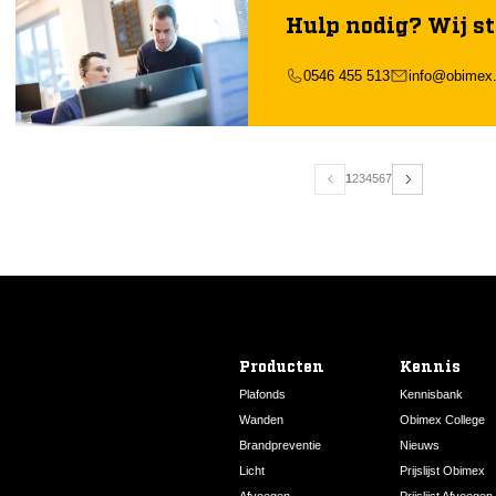
Hulp nodig? Wij st
0546 455 513
info@obimex.
1
2
3
4
5
6
7
Producten
Kennis
Plafonds
Kennisbank
Wanden
Obimex College
Brandpreventie
Nieuws
Licht
Prijslijst Obimex