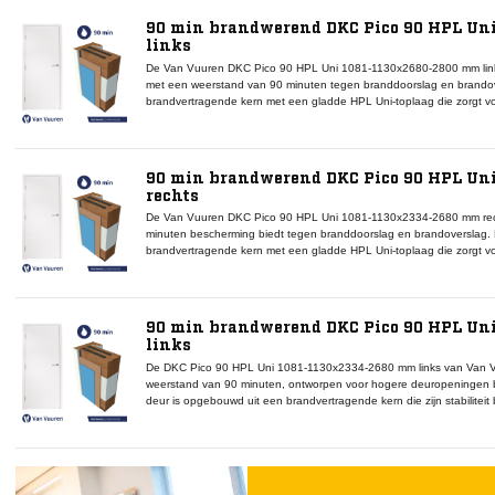
bepalend zijn. Binnen het DKC Pico 90-systeem vormt deze deur een 
met Van Vuuren brandwerende kozijnen, rookwerende afdichtingen en
90 min brandwerend DKC Pico 90 HPL Un
brandwerendheid en uniforme afwerking is deze deur ideaal voor bran
links
zorginstellingen.
De Van Vuuren DKC Pico 90 HPL Uni 1081-1130x2680-2800 mm link
met een weerstand van 90 minuten tegen branddoorslag en brandov
brandvertragende kern met een gladde HPL Uni-toplaag die zorgt 
oppervlak. De linkse draairichting maakt dit model geschikt voor m
indelingseisen of vluchtroutes. Binnen het DKC Pico 90-systeem vor
dat volledig compatibel is met Van Vuuren brandwerende kozijnen, 
Dankzij zijn hoogte, brandwerendheid en afwerkingskwaliteit is deze
90 min brandwerend DKC Pico 90 HPL Un
voor utiliteitsgebouwen, scholen en zorginstellingen waar veilighei
rechts
De Van Vuuren DKC Pico 90 HPL Uni 1081-1130x2334-2680 mm rech
minuten bescherming biedt tegen branddoorslag en brandoverslag. 
brandvertragende kern met een gladde HPL Uni-toplaag die zorgt v
krasbestendig oppervlak. De rechtse draairichting maakt deze deur 
brandcompartimenten met specifieke draairichtingseisen. Binnen h
gecertificeerd onderdeel dat volledig compatibel is met Van Vuuren 
valdorpels. Dankzij zijn hoogte, brandwerendheid en afwerkingskwalite
90 min brandwerend DKC Pico 90 HPL Un
een hoogwaardige uitstraling binnen utiliteitsbouw en zorginstellinge
links
De DKC Pico 90 HPL Uni 1081-1130x2334-2680 mm links van Van V
weerstand van 90 minuten, ontworpen voor hogere deuropeningen b
deur is opgebouwd uit een brandvertragende kern die zijn stabilitei
van een HPL Uni-toplaag die zorgt voor een glad, onderhoudsarm opp
deur geschikt voor montage in situaties waar draairichting en positi
90-systeem vormt deze deur een gecertificeerd onderdeel dat compa
rookwerende afdichtingen en valdorpels. Door zijn hoogte, brandwere
ideaal voor brandveilige toepassingen in utiliteits- en zorggebouwen