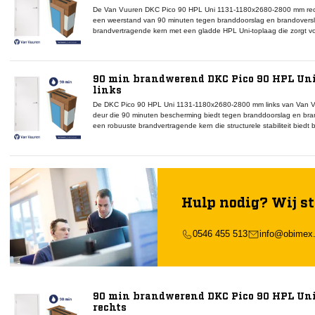
De Van Vuuren DKC Pico 90 HPL Uni 1131-1180x2680-2800 mm rec
een weerstand van 90 minuten tegen branddoorslag en brandoversl
brandvertragende kern met een gladde HPL Uni-toplaag die zorgt 
oppervlak. De rechtse draairichting maakt deze deur geschikt voor
specifieke positioneringseisen of vluchtroutes. Binnen het DKC Pic
gecertificeerd onderdeel dat volledig compatibel is met Van Vuure
afdichtingen en valdorpels. Dankzij zijn hoogte, brandwerendheid en 
90 min brandwerend DKC Pico 90 HPL Un
toepassingen in utiliteitsbouw en zorginstellingen.
links
De DKC Pico 90 HPL Uni 1131-1180x2680-2800 mm links van Van V
deur die 90 minuten bescherming biedt tegen branddoorslag en bra
een robuuste brandvertragende kern die structurele stabiliteit biedt 
afgewerkt met een gladde HPL Uni-toplaag die zorgt voor een stra
oppervlak. De linkse draairichting maakt deze deur geschikt voor 
specifieke indelingseisen of vluchtroutes. Binnen het DKC Pico 90-s
onderdeel dat compatibel is met Van Vuuren kozijnen, rookwerende a
combinatie van hoogte, brandwerendheid en afwerkingskwaliteit bied
duurzaamheid.
Hulp nodig? Wij st
0546 455 513
info@obimex.
90 min brandwerend DKC Pico 90 HPL Un
rechts