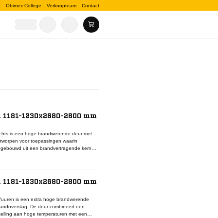
k
Obimex College
Verkoopteam
Contact
i 1181-1230x2680-2800 mm
hts is een hoge brandwerende deur met
tworpen voor toepassingen waarin
opgebouwd uit een brandvertragende kern
zien van een gladde HPL Uni-toplaag die
 rechtse draairichting maakt de deur
ingseisen of vluchtroutes. Binnen het DKC
 compatibel is met Van Vuuren brandwerende
i 1181-1230x2680-2800 mm
ogte, brandwerendheid en hoogwaardige
sbouw, onderwijs en zorginstellingen.
uuren is een extra hoge brandwerende
andoverslag. De deur combineert een
tstelling aan hoge temperaturen met een