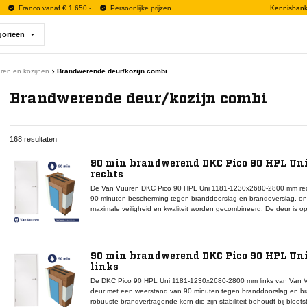
Franco vanaf € 1.650,-
Persoonlijke prijzen
Kennisban
gorieën
ren en kozijnen
Brandwerende deur/kozijn combi
Brandwerende deur/kozijn combi
168 resultaten
90 min brandwerend DKC Pico 90 HPL Un
rechts
De Van Vuuren DKC Pico 90 HPL Uni 1181-1230x2680-2800 mm rec
90 minuten bescherming tegen branddoorslag en brandoverslag, on
maximale veiligheid en kwaliteit worden gecombineerd. De deur is 
die structurele stabiliteit garandeert bij hoge temperaturen en voor
zorgt voor een strak, onderhoudsarm en krasbestendig oppervlak. De
geschikt voor montage in brandcompartimenten met specifieke indel
Pico 90-systeem vormt deze deur een gecertificeerd onderdeel dat
90 min brandwerend DKC Pico 90 HPL Un
kozijnen, rookwerende afdichtingen en valdorpels. Dankzij zijn ho
links
afwerking is deze deur ideaal voor brandveilige projecten in utiliteit
De DKC Pico 90 HPL Uni 1181-1230x2680-2800 mm links van Van V
deur met een weerstand van 90 minuten tegen branddoorslag en br
robuuste brandvertragende kern die zijn stabiliteit behoudt bij bloo