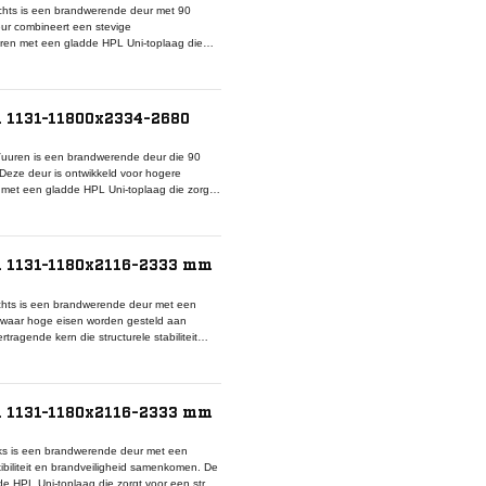
hts is een brandwerende deur met 90
ur combineert een stevige
turen met een gladde HPL Uni-toplaag die
hting maakt dit model geschikt voor montage
 zijn. Binnen het DKC Pico 90-systeem vormt
met Van Vuuren kozijnen, rookwerende
hoogwaardige afwerking biedt deze deur
 1131-11800x2334-2680
en.
uuren is een brandwerende deur die 90
Deze deur is ontwikkeld voor hogere
met een gladde HPL Uni-toplaag die zorgt
aakt deze deur geschikt voor montage in
et DKC Pico 90-systeem vormt deze deur een
n brandwerende kozijnen, rookwerende
erendheid en duurzame afwerking is dit
i 1131-1180x2116-2333 mm
ojecten.
hts is een brandwerende deur met een
s waar hoge eisen worden gesteld aan
ragende kern die structurele stabiliteit
laag die zorgt voor een strak,
g maakt dit model geschikt voor montage in
. Binnen het DKC Pico 90-systeem vormt
 met Van Vuuren brandwerende kozijnen,
i 1131-1180x2116-2333 mm
n brandwerendheid, duurzaamheid en
itstraling in utiliteits- en zorggebouwen.
s is een brandwerende deur met een
ibiliteit en brandveiligheid samenkomen. De
 HPL Uni-toplaag die zorgt voor een strak,