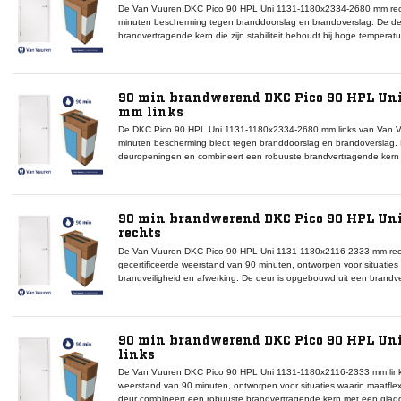
De Van Vuuren DKC Pico 90 HPL Uni 1131-1180x2334-2680 mm rec
minuten bescherming tegen branddoorslag en brandoverslag. De de
brandvertragende kern die zijn stabiliteit behoudt bij hoge tempera
zorgt voor een strak, onderhoudsarm oppervlak. De rechtse draairic
in brandcompartimenten waar vluchtroute en draairichting bepalend
deze deur een volledig gecertificeerd onderdeel dat compatibel is 
afdichtingen en valdorpels. Door zijn hoogte, betrouwbaarheid en 
90 min brandwerend DKC Pico 90 HPL Uni
optimale veiligheid voor utiliteitsgebouwen, scholen en zorginstelling
mm links
De DKC Pico 90 HPL Uni 1131-1180x2334-2680 mm links van Van V
minuten bescherming biedt tegen branddoorslag en brandoverslag. 
deuropeningen en combineert een robuuste brandvertragende kern 
voor een strak, onderhoudsarm oppervlak. De linkse draairichting m
brandcompartimenten met specifieke draairichtingseisen. Binnen h
gecertificeerd onderdeel dat volledig compatibel is met Van Vuure
afdichtingen en valdorpels. Door de combinatie van hoogte, brandw
90 min brandwerend DKC Pico 90 HPL Un
model geschikt voor brandveilige toepassingen in utiliteits- en zorgpr
rechts
De Van Vuuren DKC Pico 90 HPL Uni 1131-1180x2116-2333 mm rec
gecertificeerde weerstand van 90 minuten, ontworpen voor situatie
brandveiligheid en afwerking. De deur is opgebouwd uit een brandvert
biedt bij hoge temperaturen en voorzien van een gladde HPL Uni-top
onderhoudsarm en krasbestendig oppervlak. De rechtse draairichtin
brandcompartimenten met specifieke indelingseisen of vluchtroutes
deze deur een volledig gecertificeerd onderdeel dat compatibel is
90 min brandwerend DKC Pico 90 HPL Un
rookwerende afdichtingen en valdorpels. Dankzij de combinatie va
links
maatvastheid biedt dit model betrouwbare veiligheid en een moderne u
De Van Vuuren DKC Pico 90 HPL Uni 1131-1180x2116-2333 mm link
weerstand van 90 minuten, ontworpen voor situaties waarin maatflex
deur combineert een robuuste brandvertragende kern met een gladde