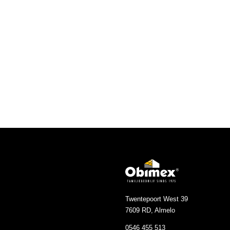
Twentepoort West 39
7609 RD, Almelo
0546 455 513