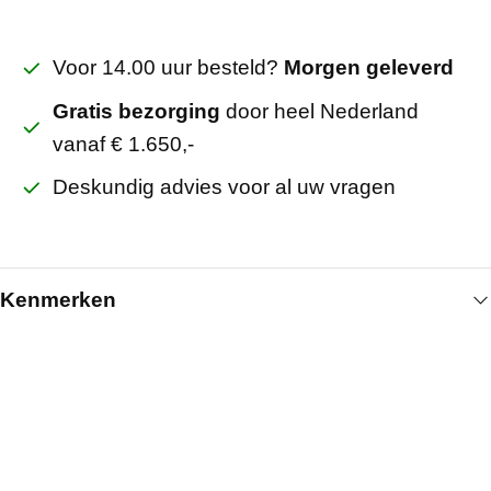
Voor 14.00 uur besteld?
Morgen geleverd
Gratis bezorging
door heel Nederland
vanaf € 1.650,-
Deskundig advies voor al uw vragen
Kenmerken
Algemeen
Breedte (mm)
170
Kleur
Instelbaar 3 kleuren
Artikelnummer
420110165