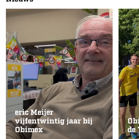
eric Meijer
vijfentwintig jaar bij
Ob
Obimex
de