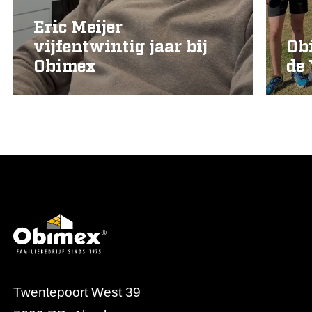
Eric Meijer
vijfentwintig jaar bij
Ob
Obimex
de
Twentepoort West 39