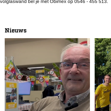
volglaswand bel je met Obimex op 0546 - 455 513.
Nieuws